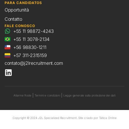
PARA CANDIDATOS
Opportunità
Contatto
FALE CONOSCO
+55 11 98872-4243
+55 11 3078-2134
+56 98830-1211
+57 311-2315159
contato@j2lrecruitment.com
Allarme frode
Termini e condizioni
Legge generale sulla protezione dei dati
Copyright © 2024 J2L Specialized Recruitment. Site criado por
Tática Online