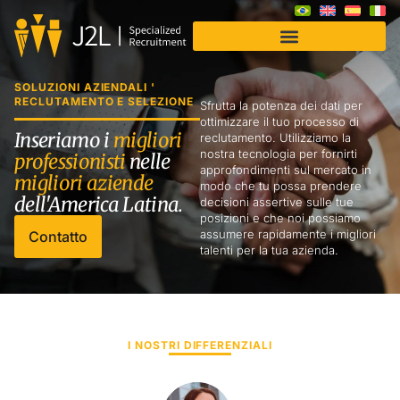
SOLUZIONI AZIENDALI '
RECLUTAMENTO E SELEZIONE
Sfrutta la potenza dei dati per
ottimizzare il tuo processo di
Inseriamo i
migliori
reclutamento. Utilizziamo la
nostra tecnologia per fornirti
professionisti
nelle
approfondimenti sul mercato in
migliori aziende
modo che tu possa prendere
dell'America Latina.
decisioni assertive sulle tue
posizioni e che noi possiamo
assumere rapidamente i migliori
Contatto
talenti per la tua azienda.
I NOSTRI DIFFERENZIALI