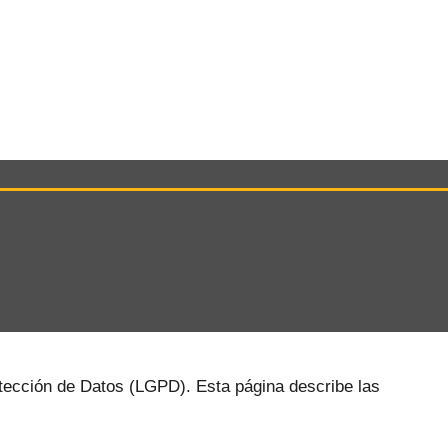
iones para Empresas
Oportunidades
Contacto
ección de Datos (LGPD). Esta página describe las