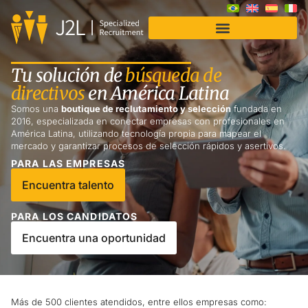
Soluciones para Empresas
Tu solución de
búsqueda de
directivos
en América Latina
Somos una
boutique de reclutamiento y selección
fundada en
2016, especializada en conectar empresas con profesionales en
América Latina, utilizando tecnología propia para mapear el
mercado y garantizar procesos de selección rápidos y asertivos.
PARA LAS EMPRESAS
Encuentra talento
PARA LOS CANDIDATOS
Encuentra una oportunidad
Más de 500 clientes atendidos, entre ellos empresas como: