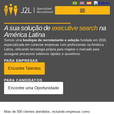
Soluções para Empresas
A sua solução de
executive search
na
América Latina
Somos uma
boutique de recrutamento e seleção
fundada em 2016,
especializada em conectar empresas com profissionais na América
Latina, utilizando tecnologia própria para mapear o mercado para
assegurar processos seletivos rápidos e assertivos.
PARA EMPRESAS
Encontre Talentos
PARA CANDIDATOS
Encontre uma Oportunidade
Mais de 500 clientes atendidos, incluindo empresas como: