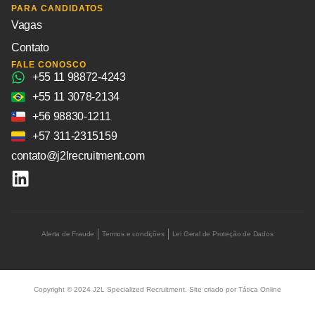
PARA CANDIDATOS
Vagas
Contato
FALE CONOSCO
+55 11 98872-4243
+55 11 3078-2134
+56 98830-1211
+57 311-2315159
contato@j2lrecruitment.com
Alerta de Fraude
Termos e condições
Lei Geral de Proteção de Dados
Copyright © 2024 J2L Specialized Recruitment. Site criado por
Tática Online