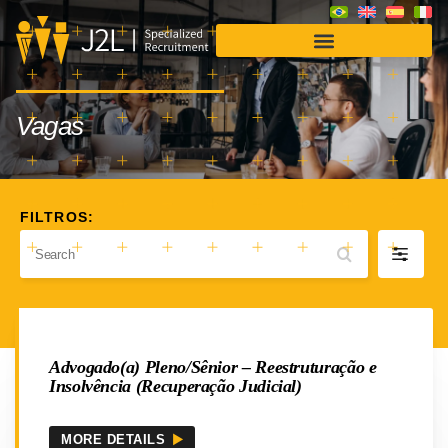
Soluções para Empresas
Vagas
Search
Filter
by
Advogado(a) Pleno/Sênior – Reestruturação e
Insolvência (Recuperação Judicial)
MORE DETAILS