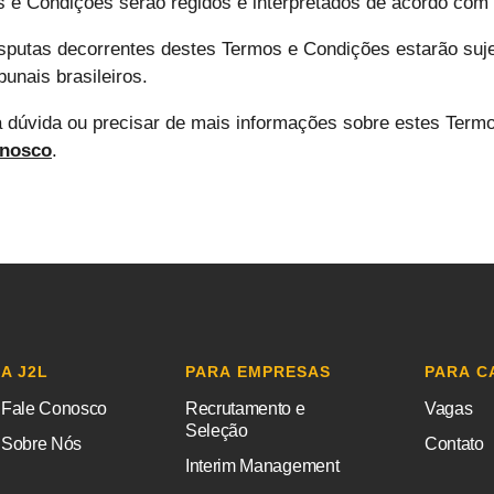
 e Condições serão regidos e interpretados de acordo com a
sputas decorrentes destes Termos e Condições estarão sujei
bunais brasileiros.
a dúvida ou precisar de mais informações sobre estes Term
onosco
.
A J2L
PARA EMPRESAS
PARA C
Fale Conosco
Recrutamento e
Vagas
Seleção
Sobre Nós
Contato
Interim Management