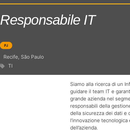
Responsabile IT
PJ
Recife
,
São Paulo
TI
Siamo alla ricerca di un
In
guidare il team IT e garanti
grande azienda nel segment
responsabili della gestion
della sicurezza dei dati e 
l’innovazione tecnologica e
dell’azienda.