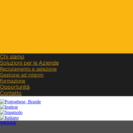
Chi siamo
Soluzioni per le Aziende
Reclutamento e selezione
Gestione ad interim
Formazione
Opportunità
Contatto
VAGAS