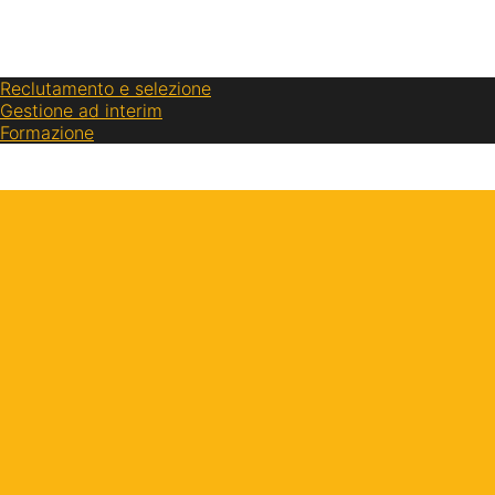
Chi siamo
Soluzioni per le Aziende
Reclutamento e selezione
Gestione ad interim
Formazione
Opportunità
Contatto