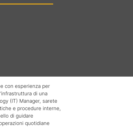
 e con esperienza per
’infrastruttura di una
ogy (IT) Manager
, sarete
itiche e procedure interne,
ello di guidare
e operazioni quotidiane