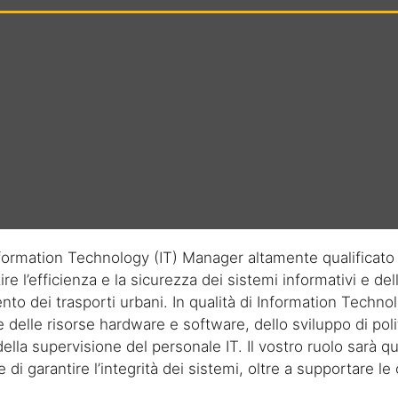
formation Technology (IT) Manager
altamente qualificato
re l’efficienza e la sicurezza dei sistemi informativi e dell
o dei trasporti urbani. In qualità di
Information Technol
e delle risorse hardware e software, dello sviluppo di pol
della supervisione del personale IT. Il vostro ruolo sarà qu
 di garantire l’integrità dei sistemi, oltre a supportare l