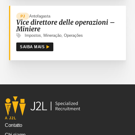
Antofagasta
PJ
Vice direttore delle operazioni –
Miniere
Impostos
,
Mineração
,
Operações
SAIBA MAIS
A J2L
Contatto
Chi siamo