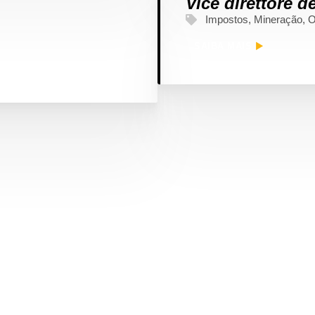
Vice direttore d
Impostos
,
Mineração
,
O
SAIBA MAIS