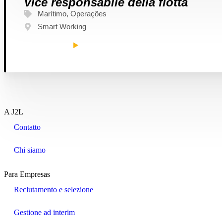
Vice responsabile della flotta
Marítimo
,
Operações
Smart Working
SAIBA MAIS
A J2L
Contatto
Chi siamo
Para Empresas
Reclutamento e selezione
Gestione ad interim