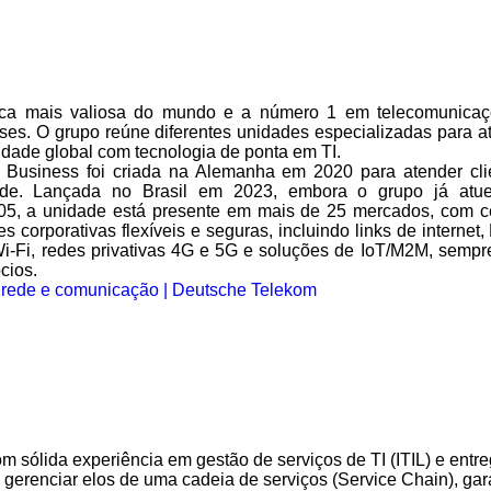
ca mais valiosa do mundo e a número 1 em telecomunicaç
es. O grupo reúne diferentes unidades especializadas para 
idade global com tecnologia de ponta em TI.
 Business foi criada na Alemanha em 2020 para atender cl
ade. Lançada no Brasil em 2023, embora o grupo já atu
5, a unidade está presente em mais de 25 mercados, com ce
des corporativas flexíveis e seguras, incluindo links de intern
Wi-Fi, redes privativas 4G e 5G e soluções de IoT/M2M, sempre
cios.
 rede e comunicação | Deutsche Telekom
 sólida experiência em gestão de serviços de TI (ITIL) e entr
gerenciar elos de uma cadeia de serviços (Service Chain), gar