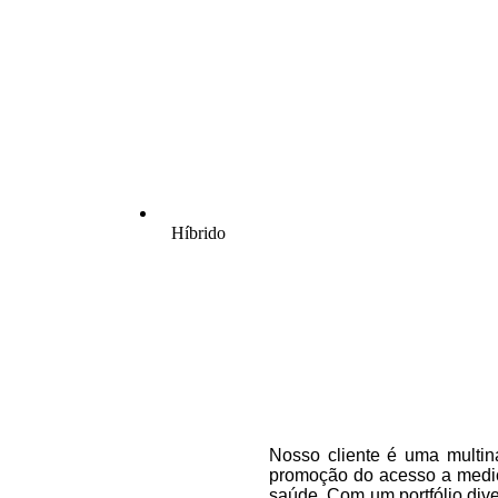
Híbrido
Nosso cliente é uma multina
promoção do acesso a medic
saúde. Com um portfólio div