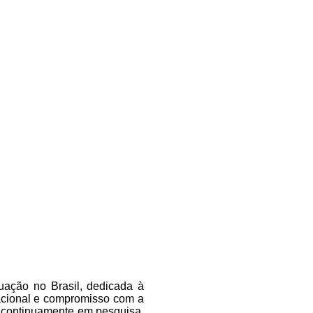
tuação no Brasil, dedicada à
acional e compromisso com a
e continuamente em pesquisa,