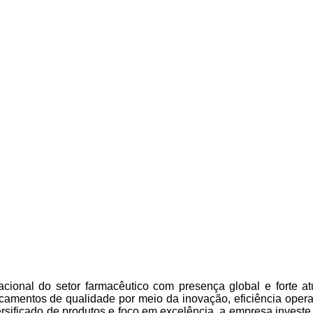
cional do setor farmacêutico com presença global e forte a
amentos de qualidade por meio da inovação, eficiência oper
ersificado de produtos e foco em excelência, a empresa invest