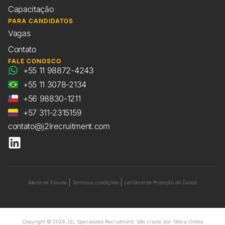
Capacitação
PARA CANDIDATOS
Vagas
Contato
FALE CONOSCO
+55 11 98872-4243
+55 11 3078-2134
+56 98830-1211
+57 311-2315159
contato@j2lrecruitment.com
Alerta de Fraude
Termos e condições
Lei Geral de Proteção de Dados
Copyright © 2024 J2L Specialized Recruitment. Site criado por
Tática Online