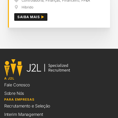
Controladoria
,
Finanças
,
Financeiro
,
FP&A
Híbrido
SAIBA MAIS
A J2L
Fale Conosco
Sobre Nós
PARA EMPRESAS
Recrutamento e Seleção
Interim Management