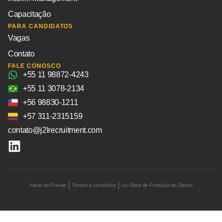
Capacitação
PARA CANDIDATOS
Vagas
Contato
FALE CONOSCO
+55 11 98872-4243
+55 11 3078-2134
+56 98830-1211
+57 311-2315159
contato@j2lrecruitment.com
Alerta de Fraude
Termos e condições
Lei Geral de Proteção de Dados