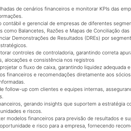
alhadas de cenários financeiros e monitorar KPIs das emp
formações.
 contábil e gerencial de empresas de diferentes segmen
 como Balancetes, Razões e Mapas de Conciliação das 
nciar Demonstrações de Resultados (DREs) por segment
stratégicos.
orar controles de controladoria, garantindo correta apu
s, alocações e consistência nos registros
e projetar o fluxo de caixa, garantindo liquidez adequada e 
dos financeiros e recomendações diretamente aos sócios,
nformadas.
de follow-up com clientes e equipes internas, assegura
s.
inanceiros, gerando insights que suportem a estratégia co
tunidades e riscos.
er modelos financeiros para previsão de resultados e su
de oportunidade e risco para a empresa, fornecendo reco