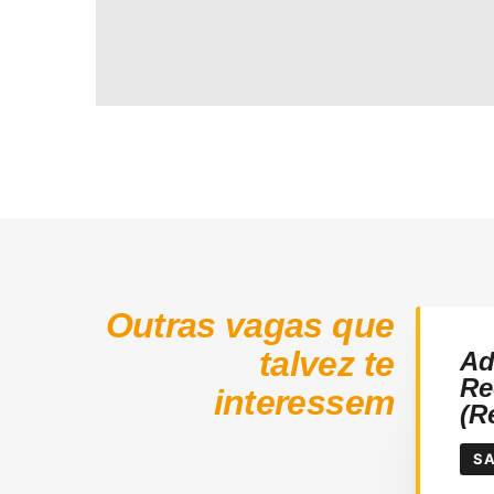
Outras vagas que
talvez te
Ad
Re
interessem
(R
SA