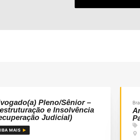
vogado(a) Pleno/Sênior –
Bra
estruturação e Insolvência
An
ecuperação Judicial)
P
IBA MAIS