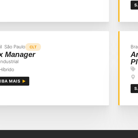
S
il
São Paulo
Bra
CLT
x Manager
An
Pl
Industrial
Híbrido
IBA MAIS
S