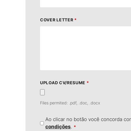
COVER LETTER
*
UPLOAD CV/RESUME
*
Files permited: .pdf, .doc, .docx
Ao clicar no botão você concorda c
condições
.
*