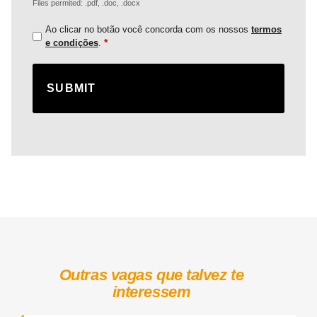
Files permited: .pdf, .doc, .docx
Ao clicar no botão você concorda com os nossos
termos
*
e condições
.
Outras vagas que talvez te
interessem