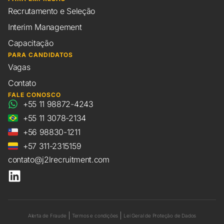
Recrutamento e Seleção
Interim Management
Capacitação
PARA CANDIDATOS
Vagas
Contato
FALE CONOSCO
+55 11 98872-4243
+55 11 3078-2134
+56 98830-1211
+57 311-2315159
contato@j2lrecruitment.com
Alerta de Fraude
Termos e condições
Lei Geral de Proteção de Dados