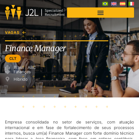
VAGAS
Finance Manager
CLT
Brasil
ABC
Finanças
Híbrido
Empresa consolidada no setor de serviços, com atuação
internacional e em fase de fortalecimento de seus processos
internos, busca um(a) Finance Manager com forte domínio técnico
para liderar a área financeira, com foco em rotinas contábeis,