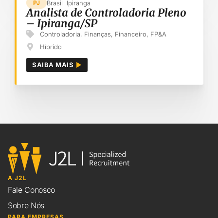
Brasil
Ipiranga
PJ
Analista de Controladoria Pleno
– Ipiranga/SP
Controladoria
,
Finanças
,
Financeiro
,
FP&A
Híbrido
SAIBA MAIS
A J2L
Fale Conosco
Sobre Nós
PARA EMPRESAS