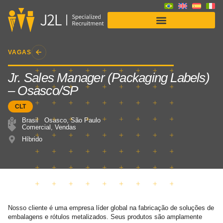
Soluções para Empresas
VAGAS
Jr. Sales Manager (Packaging Labels)
– Osasco/SP
CLT
Brasil
Osasco
,
São Paulo
Comercial
,
Vendas
Híbrido
Nosso cliente é uma empresa líder global na fabricação de soluções de
embalagens e rótulos metalizados. Seus produtos são amplamente