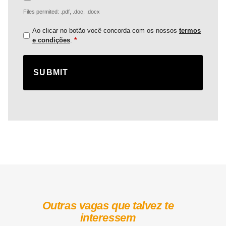
Files permited: .pdf, .doc, .docx
Ao clicar no botão você concorda com os nossos
termos
*
e condições
.
Outras vagas que talvez te
interessem